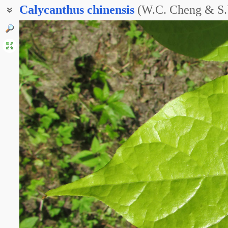
Calycanthus
chinensis
(W.C. Cheng & S.
Чашецветник китайский