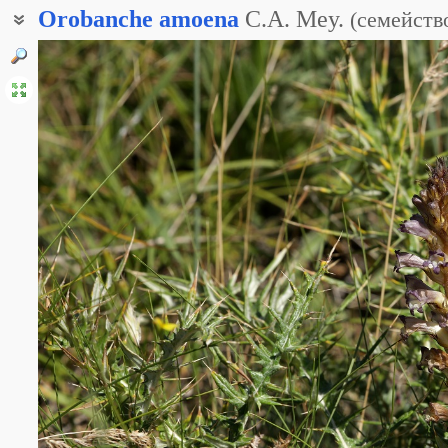
Orobanche
amoena
C.A. Mey.
(
семейств