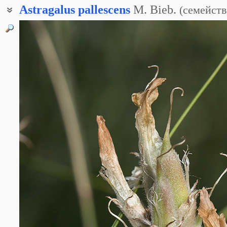
Astragalus
pallescens
M. Bieb.
(
семейств
Астрагал бледнеющий
Астрагал бледный