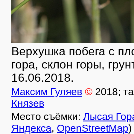
Верхушка побега с пл
гора, склон горы, гру
16.06.2018.
Максим Гуляев
©
2018
; т
Князев
Место съёмки:
Лысая Гор
Яндекса
,
OpenStreetMap
)