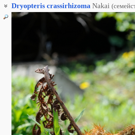
Dryopteris
crassirhizoma
Nakai
(
семейс
Папоротник толсто-корневищный
Щитовник Буша