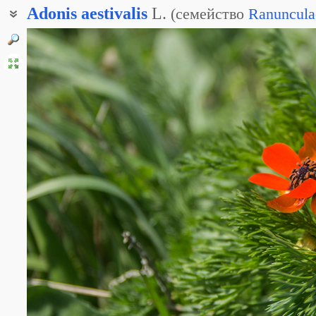
Adonis
aestivalis
L.
(
семейство
Ranuncula
Златоцвет летний
Горицвет красный
Горицвет летний
Стародубка летняя