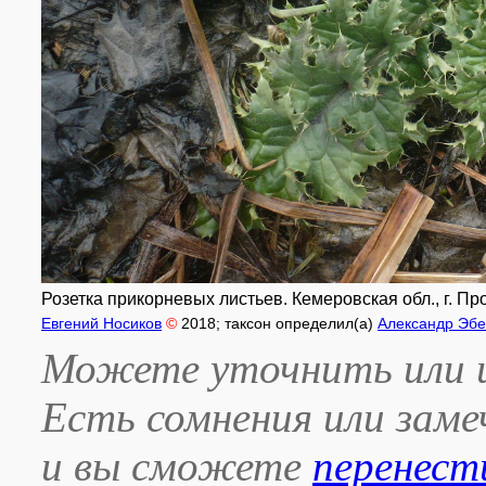
Розетка прикорневых листьев. Кемеровская обл., г. Про
Евгений Носиков
©
2018
; таксон определил(а)
Александр Эбе
Можете уточнить или и
Есть сомнения или зам
и вы сможете
перенест