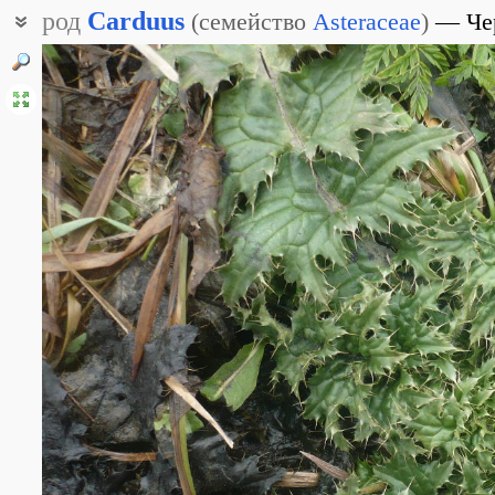
род
Carduus
(
семейство
Asteraceae
)
Че