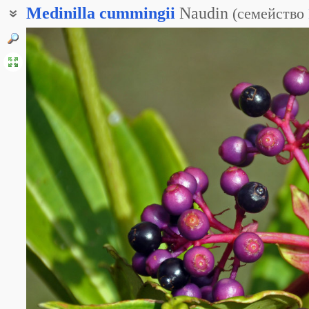
Medinilla
cummingii
Naudin
(
семейство
Мединилла Камминга
Мединилла Каминга