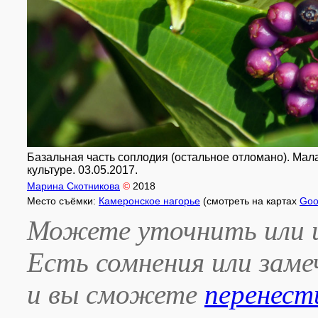
Базальная часть соплодия (остальное отломано). Малайз
культуре. 03.05.2017.
Марина Скотникова
©
2018
Место съёмки:
Камеронское нагорье
(смотреть на картах
Goo
Можете уточнить или и
Есть сомнения или зам
и вы сможете
перенест