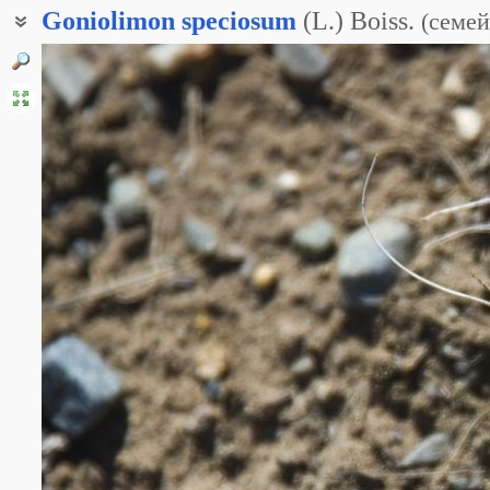
Goniolimon
speciosum
(L.) Boiss.
(
семей
Гониолимон красивый