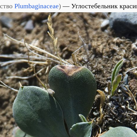
ство
Plumbaginaceae
)
Углостебельник крас