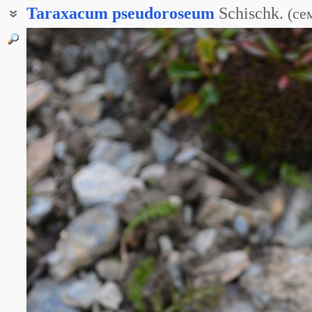
Taraxacum
pseudoroseum
Schischk.
(
се