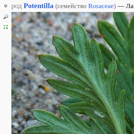
род
Potentilla
(
семейство
Rosaceae
)
Ла