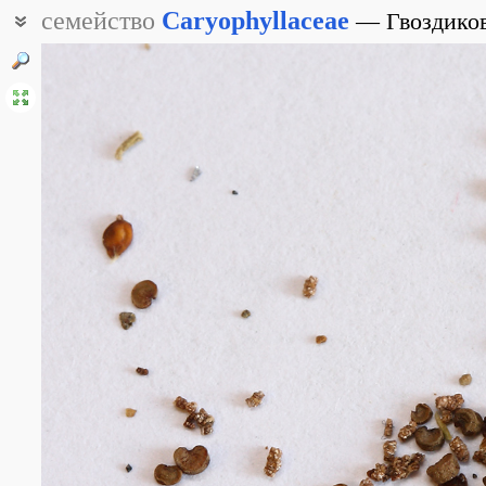
семейство
Caryophyllaceae
Гвоздико
Гвоздичные