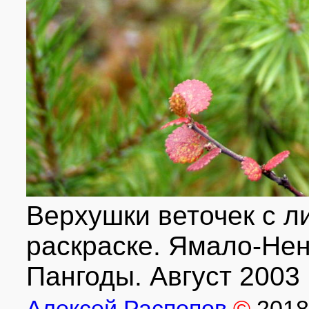
Верхушки веточек с л
раскраске. Ямало-Нен
Пангоды. Август 2003 г
Алексей Распопов
©
2018