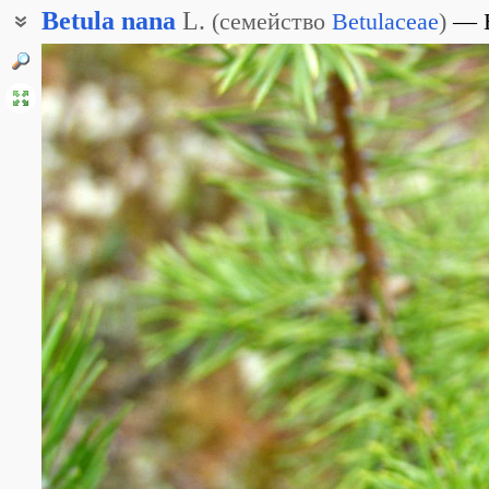
Betula
nana
L.
(
семейство
Betulaceae
)
Берёзка карликовая
Берёзовый стланик
Ерник