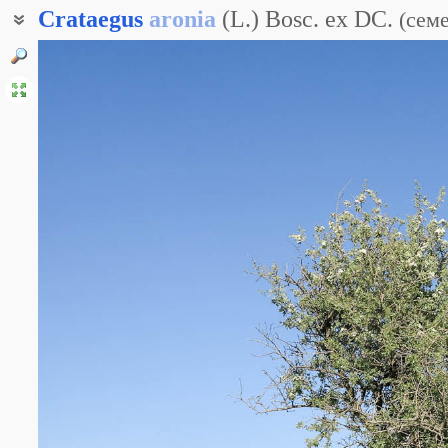
Crataegus
aronia
(L.) Bosc. ex DC.
(
сем