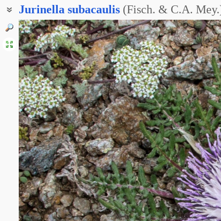
Jurinella
subacaulis
(Fisch. & C.A. Mey.)
Юринелла бесстебельная