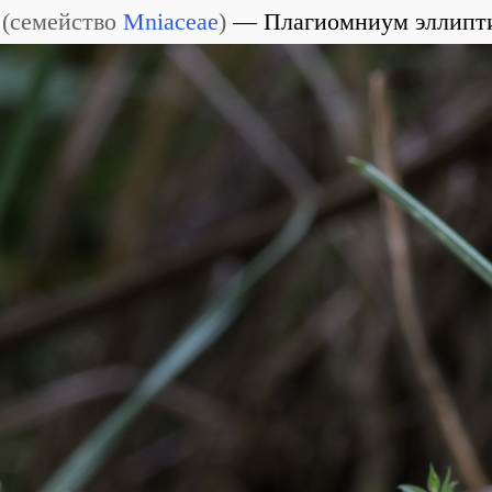
(
семейство
Mniaceae
)
Плагиомниум эллипт