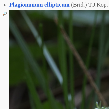
Plagiomnium
ellipticum
(Brid.) T.J.Kop.
Мний морщинистый