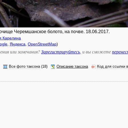
урочище Черемшанское болото, на почве. 18.06.2017.
я Карелина
ogle
,
Яндекса
,
OpenStreetMap
)
ения или замечания?
Зарегистрируйтесь
, и вы сможете
перене
Все фото таксона
(18)
Описание таксона
Код для ссылки 