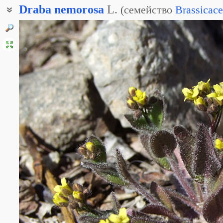
Draba
nemorosa
L.
(
семейство
Brassicac
Крупка лесная
Крупка перелесковая