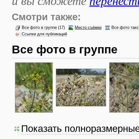
и вы сможете
перенест
Смотри также:
Все фото в группе
(17)
Место съёмки
Все фото такс
Ссылки для публикаций
Все фото в группе
Показать полноразмерны