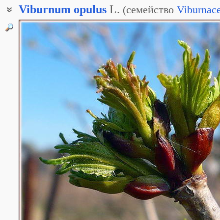
Viburnum
opulus
L.
(
семейство
Viburnac