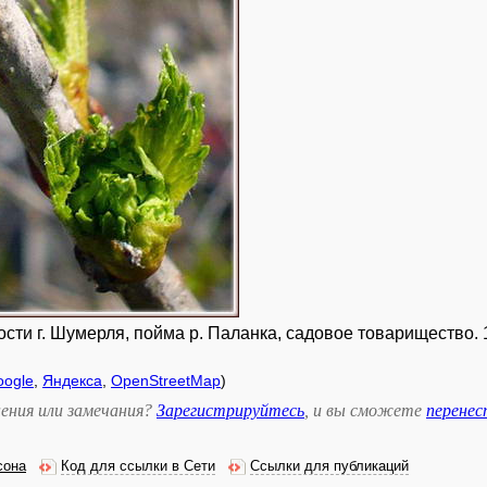
ти г. Шумерля, пойма р. Паланка, садовое товарищество. 1
oogle
,
Яндекса
,
OpenStreetMap
)
ения или замечания?
Зарегистрируйтесь
, и вы сможете
перене
сона
Код для ссылки в Сети
Ссылки для публикаций