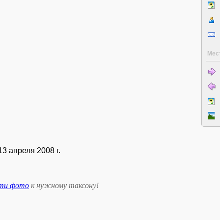
Мес
3 апреля 2008 г.
сти фото
к нужному таксону
!