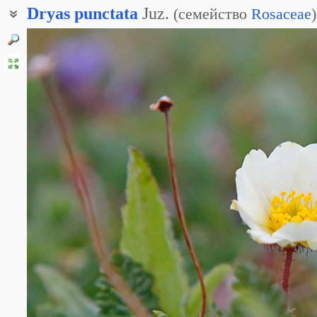
Dryas
punctata
Juz.
(
семейство
Rosaceae
)
Дриада камчатская