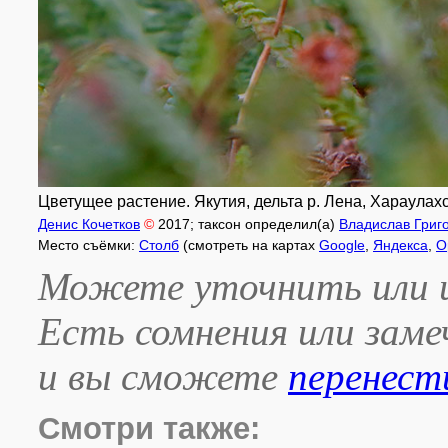
Цветущее растение. Якутия, дельта р. Лена, Хараулахск
Денис Кочетков
©
2017
; таксон определил(а)
Владислав Григ
Место съёмки:
Столб
(смотреть на картах
Google
,
Яндекса
,
O
Можете уточнить или и
Есть сомнения или зам
и вы сможете
перенест
Смотри также: