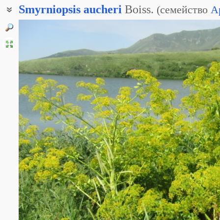
Smyrniopsis
aucheri
Boiss.
(
семейство
A
Смирновидка армянская