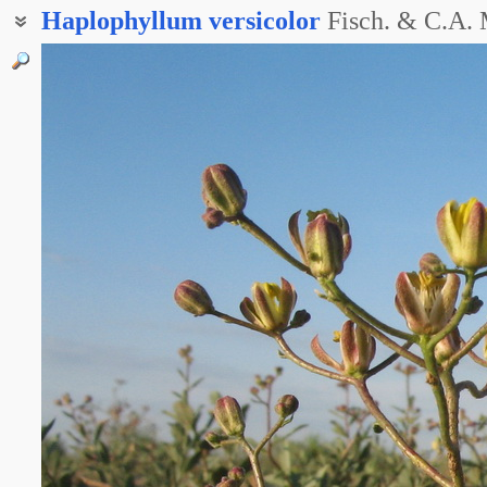
Haplophyllum
versicolor
Fisch. & C.A. 