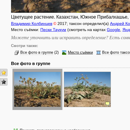
Цветущее растение. Казахстан, Южное Прибалхашье, ю
Владимир Колбинцев
©
2017
; таксон определил(а)
Андрей Ко
Место съёмки:
Пески Таукум
(смотреть на картах
Google
,
Янд
Можете уточнить или исправить определение? Есть сомн
Смотри также:
Все фото в группе
(2)
Место съёмки
Все фото таксо
Все фото в группе