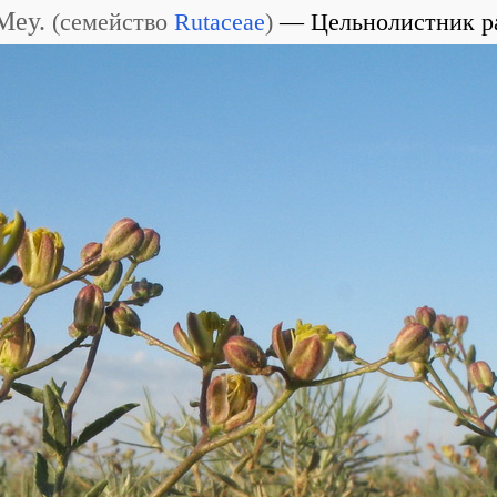
Mey.
(
семейство
Rutaceae
)
Цельнолистник р