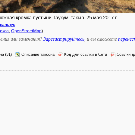
жная кромка пустыни Таукум, такыр. 25 мая 2017 г.
вальчук
екса
,
OpenStreetMap
)
ения или замечания?
Зарегистрируйтесь
, и вы сможете
перене
на
(31)
Описание таксона
Код для ссылки в Сети
Ссылки д