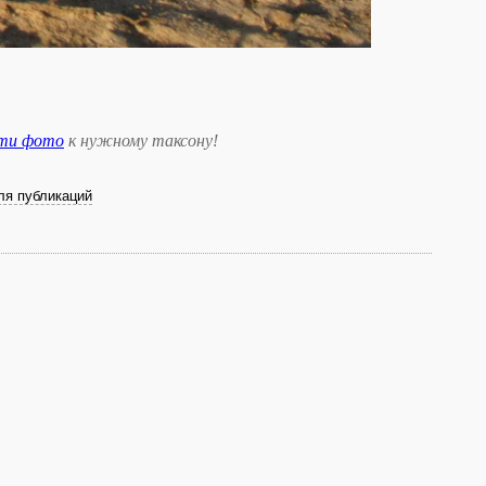
сти фото
к нужному таксону
!
ля публикаций