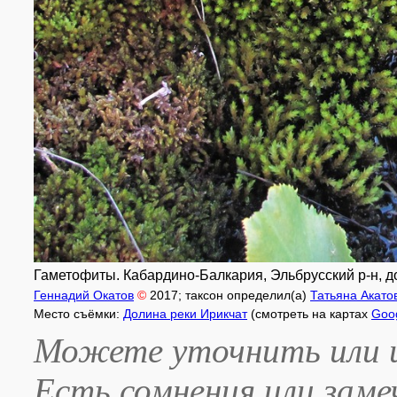
Гаметофиты. Кабардино-Балкария, Эльбрусский р-н, доли
Геннадий Окатов
©
2017
; таксон определил(а)
Татьяна Акато
Место съёмки:
Долина реки Ирикчат
(смотреть на картах
Goo
Можете уточнить или и
Есть сомнения или зам