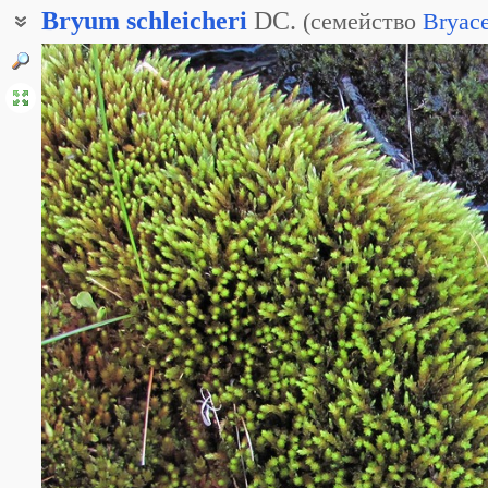
Bryum
schleicheri
DC.
(
семейство
Bryac