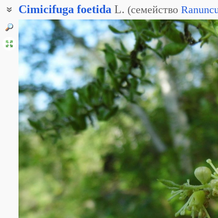
Cimicifuga
foetida
L.
(
семейство
Ranuncu