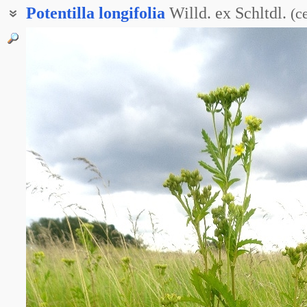
Potentilla
longifolia
Willd. ex Schltdl.
(
с
Лапчатка клейкая
Лапчатка липкая