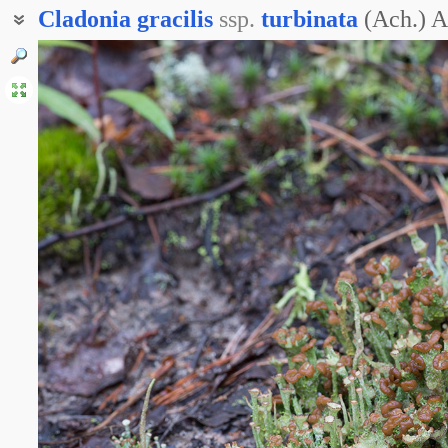
Cladonia
gracilis
ssp.
turbinata
(Ach.) A
Кладония грациозная кеглевидная
Кладония грациозная кубарчатая