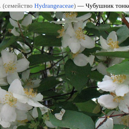
.
(
семейство
Hydrangeaceae
)
Чубушник тонк