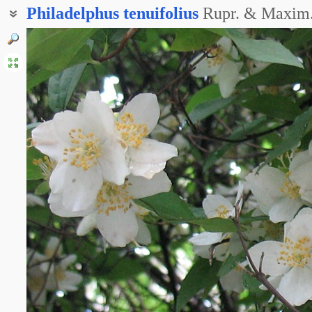
Philadelphus
tenuifolius
Rupr. & Maxim
Чубушник Шренка