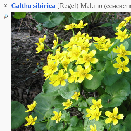
Caltha
sibirica
(Regel) Makino
(
семейст