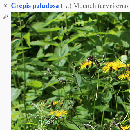
Crepis
paludosa
(L.) Moench
(
семейство