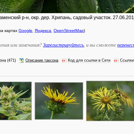
енский р-н, окр. дер. Хрипань, садовый участок. 27.06.201
 на картах
Google
,
Яндекса
,
OpenStreetMap
)
ения или замечания?
Зарегистрируйтесь
, и вы сможете
перене
она
(471)
Описание таксона
Код для ссылки в Сети
Ссылки