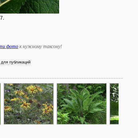
7.
сти фото
к нужному таксону
!
 для публикаций