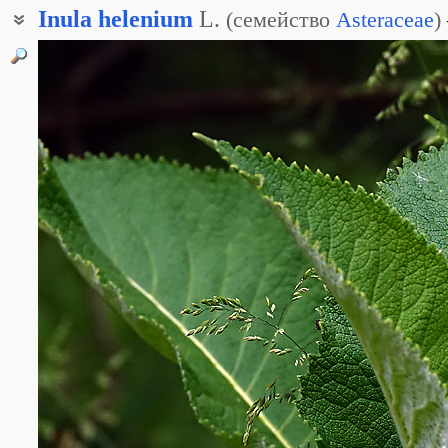
Inula
helenium
L.
(
семейство
Asteraceae
)
Девясил Елены