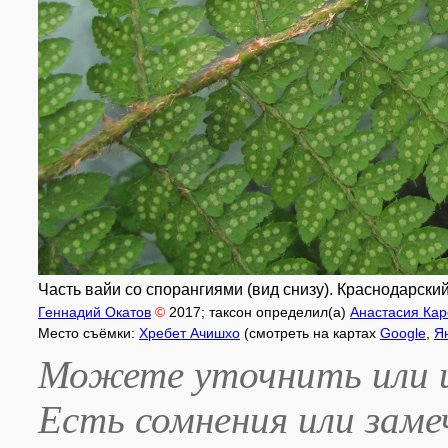
Часть вайи со спорангиями (вид снизу). Краснодарский к
Геннадий Окатов
©
2017
; таксон определил(а)
Анастасия Ка
Место съёмки:
Хребет Ачишхо
(смотреть на картах
Google
,
Я
Можете уточнить или и
Есть сомнения или зам