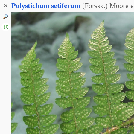
Polystichum
setiferum
(Forssk.) Moore 
Многорядник угловатый
Многорядник щетинковый