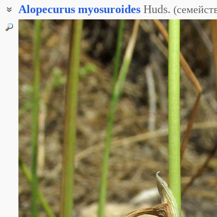
Alopecurus
myosuroides
Huds.
(
семейст
Лисохвост мышехвостиковидный
Лисохвост мышехвостниковый