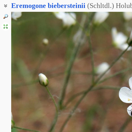
Eremogone
biebersteinii
(Schltdl.) Holu
Песчанка Биберштейна
Эремогоне Биберштейна