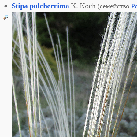
Stipa
pulcherrima
K. Koch
(
семейство
P
Ковыль Граффа