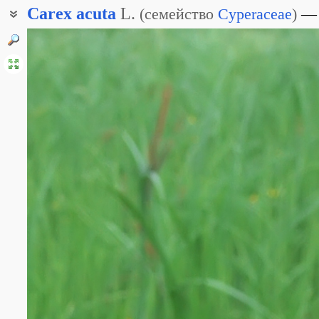
Carex
acuta
L.
(
семейство
Cyperaceae
)
Осока буровлагалищная
Осока двуцветно-колосковая
Осока повисшая
Осока стройная