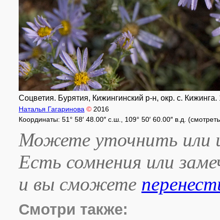
Соцветия. Бурятия, Кижингинский р-н, окр. с. Кижинга. 
Наталья Гагаринова
©
2016
Координаты: 51° 58′ 48.00″ с.ш., 109° 50′ 60.00″ в.д. (смотрет
Можете уточнить или и
Есть сомнения или зам
и вы сможете
перенест
Смотри также: