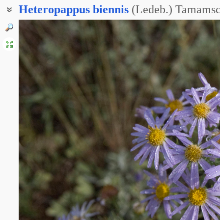
Heteropappus
biennis
(Ledeb.) Tamamsc
Астра двулетняя
Гетеропаппус татарский