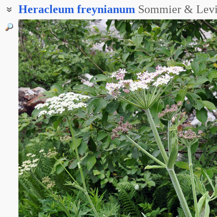
Heracleum
freynianum
Sommier & Levi
Борщевик известняковый
Борщевик колхидский