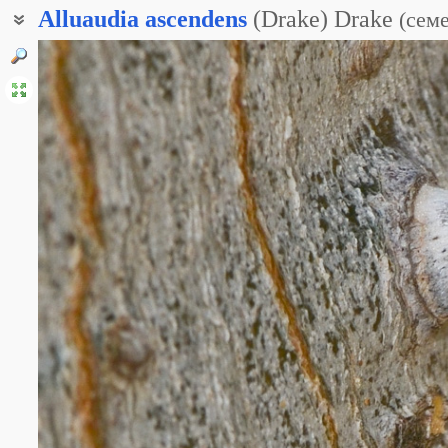
Alluaudia
ascendens
(Drake) Drake
(
сем