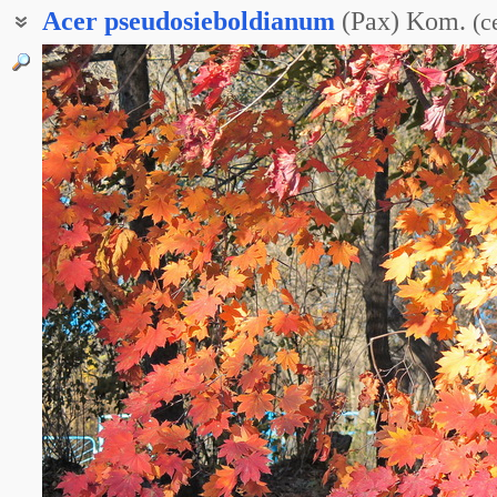
Acer
pseudosieboldianum
(Pax) Kom.
(
с