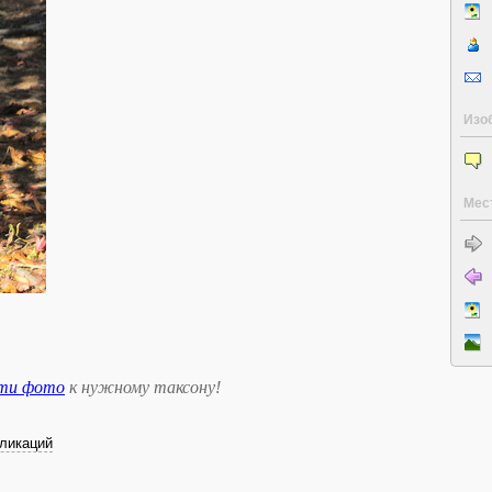
Изо
Мес
сти фото
к нужному таксону
!
ликаций