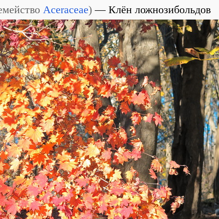
емейство
Aceraceae
)
Клён ложнозибольдов