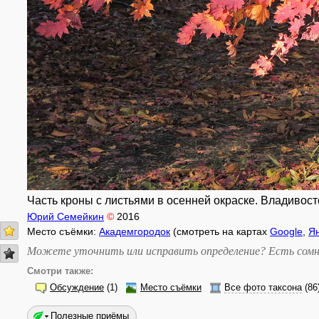
Часть кроны с листьями в осенней окраске. Владивосто
Юрий Семейкин
©
2016
Место съёмки:
Академгородок
(смотреть на картах
Google
,
Я
Можете уточнить или исправить определение? Есть сомн
Смотри также:
Обсуждение
(1)
Место съёмки
Все фото таксона
(86
Полезные приёмы