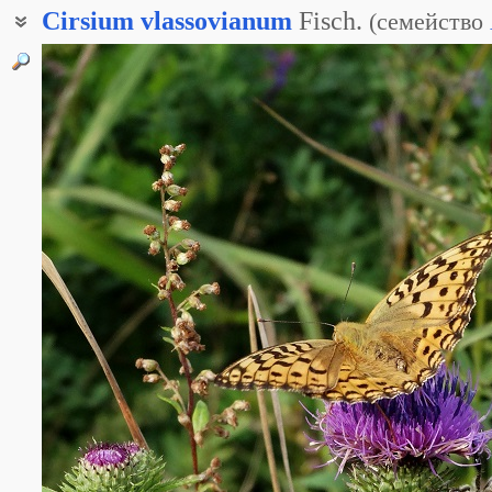
Cirsium
vlassovianum
Fisch.
(
семейство