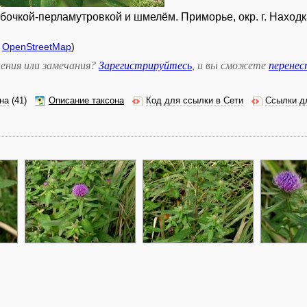
чкой-перламутровкой и шмелём. Приморье, окр. г. Находка,
,
OpenStreetMap
)
ения или замечания?
Зарегистрируйтесь
, и вы сможете
перене
на
(41)
Описание таксона
Код для ссылки в Сети
Ссылки д