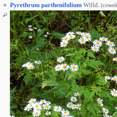
Pyrethrum
parthenifolium
Willd.
(
семей
Пиретрум девичелистный
Пиретрум девичьелистный
Поповник гуаюлолистный
Ромашник девичьелистный