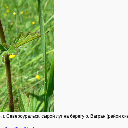
г. Североуральск, сырой луг на берегу р. Вагран (район ска