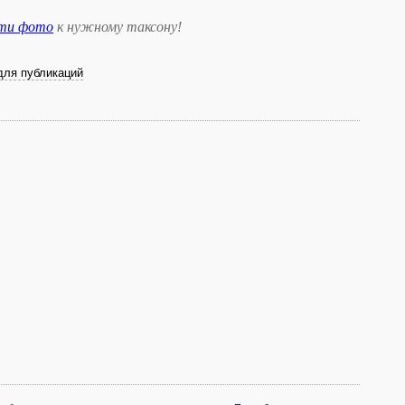
сти фото
к нужному таксону
!
для публикаций