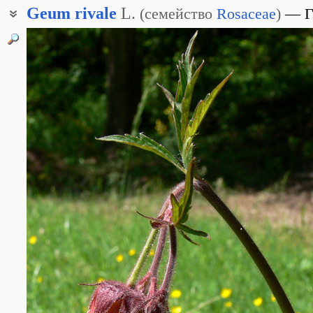
Geum
rivale
L.
(
семейство
Rosaceae
)
Г
Гравилат приречный
Гравилат приручейный