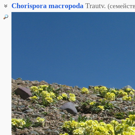
Chorispora
macropoda
Trautv.
(
семейст