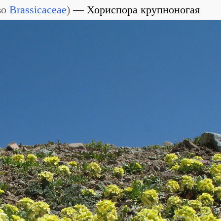
во
Brassicaceae
)
Хориспора крупноногая