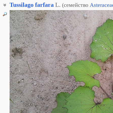
Tussilago
farfara
L.
(
семейство
Asteracea