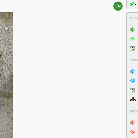
EN
Рас
Tuss
Мих