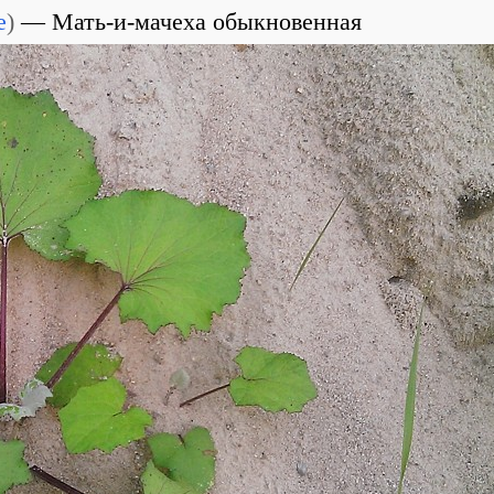
e
)
Мать-и-мачеха обыкновенная