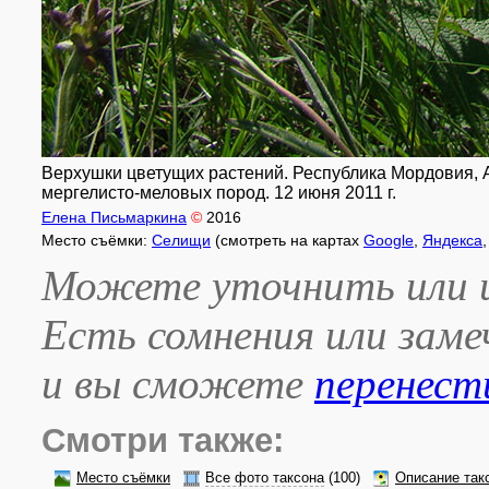
Верхушки цветущих растений. Республика Мордовия, А
мергелисто-меловых пород. 12 июня 2011 г.
Елена Письмаркина
©
2016
Место съёмки:
Селищи
(смотреть на картах
Google
,
Яндекса
Можете уточнить или и
Есть сомнения или зам
и вы сможете
перенест
Смотри также:
Место съёмки
Все фото таксона
(100)
Описание так