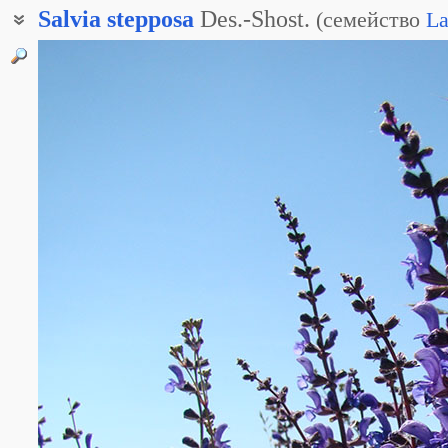
Salvia
stepposa
Des.-Shost.
(
семейство
La