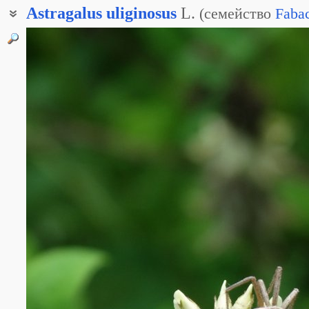
Astragalus
uliginosus
L.
(
семейство
Faba
Астрагал топяной