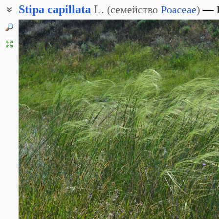
Stipa
capillata
L.
(
семейство
Poaceae
)
Ковыль волосовидный
Тырса