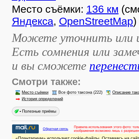
Место съёмки:
136 км
(см
Яндекса
,
OpenStreetMap
)
Можете уточнить или и
Есть сомнения или зам
и вы сможете
перенест
Смотри также:
Место съёмки
Все фото таксона
(222)
Описание так
История определений
Полезные приёмы
Правила использования этого фото:
тол
Обратная связь
изображения возможно лишь с разреше
«Плантариум» использует cookie-файлы. Оставаясь на сайт