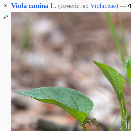
Viola
canina
L.
(
семейство
Violaceae
)