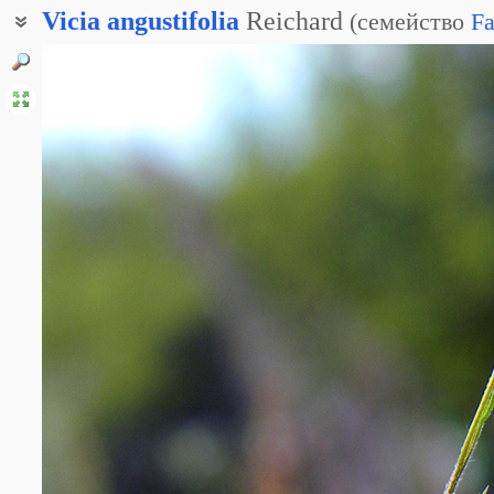
Vicia
angustifolia
Reichard
(
семейство
Fa
Вика узколистная