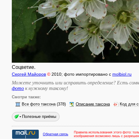
Соцветие.
Сергей Майоров
©
2010
; фото импортировано с
molbiol.ru
Можете уточнить или исправить определение? Есть сомн
фото
к нужному таксону
!
Смотри также:
Все фото таксона
(378)
Описание таксона
Код для с
Полезные приёмы
Правила использования этого фото:
тол
Обратная связь
изображения возможно лишь с разреше