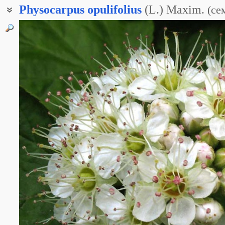
Physocarpus
opulifolius
(L.) Maxim.
(
се