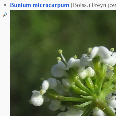
Bunium
microcarpum
(Boiss.) Freyn
(
се
Буниум Буржо