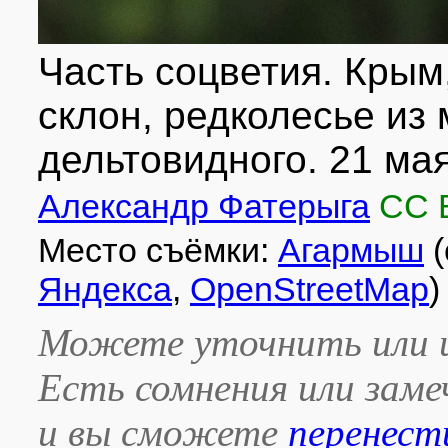
Часть соцветия. Крым
склон, редколесье из
дельтовидного. 21 мая
Александр Фатерыга
CC 
Место съёмки:
Агармыш
(
Яндекса
,
OpenStreetMap
)
Можете уточнить или и
Есть сомнения или зам
и вы сможете
перенест