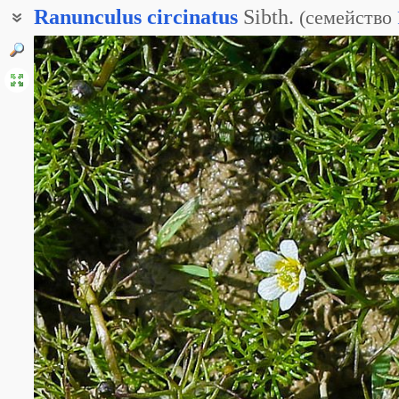
Ranunculus
circinatus
Sibth.
(
семейство
Водяной лютик жестколистный
Водяной лютик завитой
Шелковник жестколистный
Шелковник закрученный
Шелковник фенхелевидный
Шелковник фенхельный